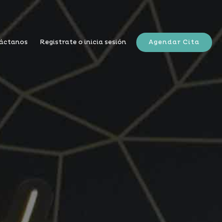
áctanos
Registrate o inicia sesión
Agendar Cita